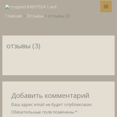
Перейти
Дарим 10% скидку
на первый
Забрать!
к
заказ!
Главная
Отзывы
отзывы (3)
содержимому
отзывы (3)
Оставьте комментарий
/ От
tata24up
/
01.04.2025
Добавить комментарий
Ваш адрес email не будет опубликован.
Обязательные поля помечены
*