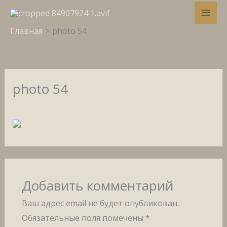
Перейти
Дарим 10% скидку
на первый
Забрать!
к
заказ!
Главная
photo 54
содержимому
photo 54
Оставьте комментарий
/ От
tata24up
/
13.08.2025
Добавить комментарий
Ваш адрес email не будет опубликован.
Обязательные поля помечены
*