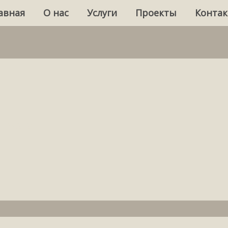
авная
О нас
Услуги
Проекты
Конта
Дарим 10% скидку
на первый заказ!
0.08.2025