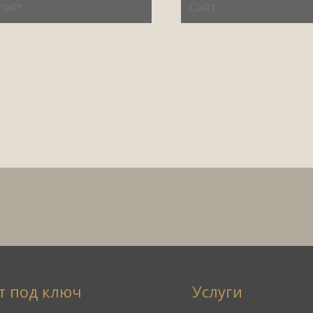
айта в этом браузере для последующих моих комментари
т под ключ
Услуги